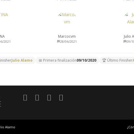
INA
Marcocvm
Julio
06/2021
🏁28/06/2021
🏁09/1
inisher
Julio Alamo
📅 Primera finalización
09/10/2020
🏆 Último Finisher
O
E
lio Alamo
¿Có