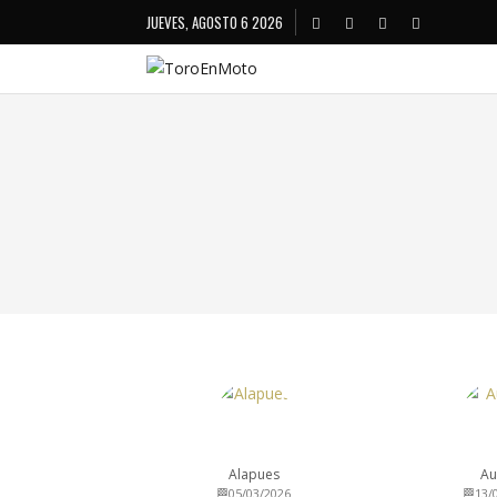
JUEVES, AGOSTO 6 2026
Alapues
Au
🏁05/03/2026
🏁13/