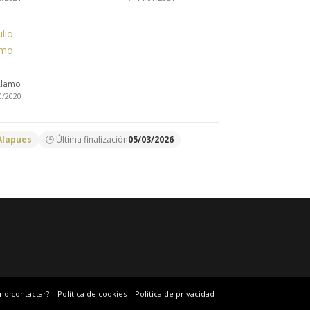
 Alamo
0/2020
Alapues
🕒 Última finalización
05/03/2026
mo contactar?
Política de cookies
Politica de privacidad