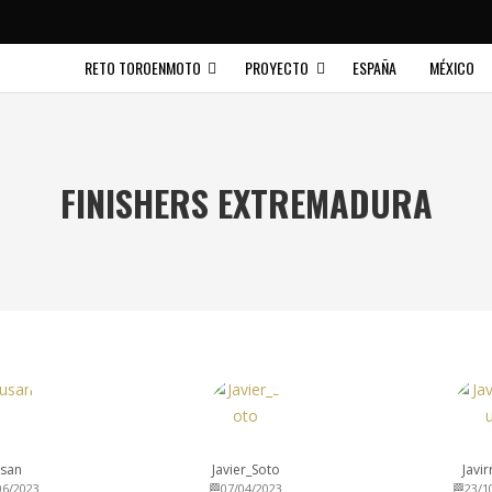
RETO TOROENMOTO
PROYECTO
ESPAÑA
MÉXICO
FINISHERS EXTREMADURA
san
Javier_Soto
Javi
06/2023
🏁07/04/2023
🏁23/1