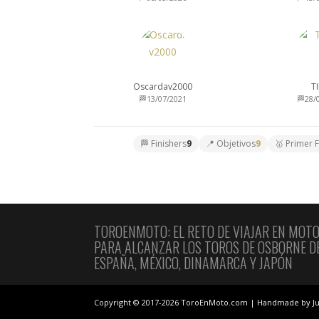
Oscardav2000
T
🏁13/07/2021
🏁28/
🏁 Finishers
9
📍 Objetivos
9
🥇 Primer F
TOROENMOTO: EL RETO DE VIAJAR EN MOT
PARA ALCANZAR LOS TOROS DE OSBORNE D
ESPAÑA, MÉXICO, DINAMARCA Y JAPÓN
Copyright © 2017-2026 ToroEnMoto.com | Handmade by Ju