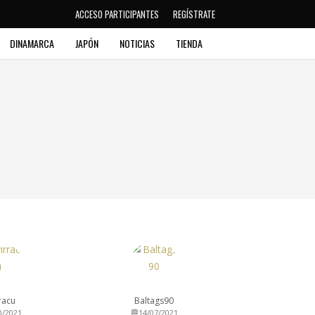
ACCESO PARTICIPANTES
REGÍSTRATE
DINAMARCA
JAPÓN
NOTICIAS
TIENDA
rracu
Baltags90
0/2021
🏁14/07/2021