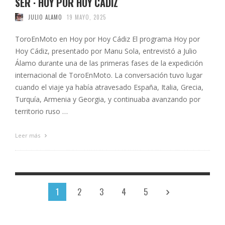
SER · HOY POR HOY CÁDIZ
JULIO ALAMO
19 MAYO, 2025
ToroEnMoto en Hoy por Hoy Cádiz El programa Hoy por
Hoy Cádiz, presentado por Manu Sola, entrevistó a Julio
Álamo durante una de las primeras fases de la expedición
internacional de ToroEnMoto. La conversación tuvo lugar
cuando el viaje ya había atravesado España, Italia, Grecia,
Turquía, Armenia y Georgia, y continuaba avanzando por
territorio ruso …
Leer más
1
2
3
4
5