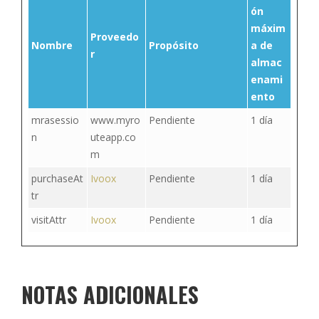
ón
máxim
Proveedo
Nombre
Propósito
a de
r
almac
enami
ento
mrasessio
www.myro
Pendiente
1 día
n
uteapp.co
m
purchaseAt
Ivoox
Pendiente
1 día
tr
visitAttr
Ivoox
Pendiente
1 día
NOTAS ADICIONALES