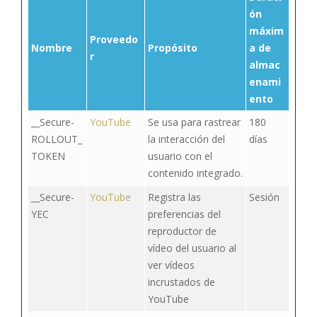
ón
máxim
Proveedo
Nombre
Propósito
a de
r
almac
enami
ento
__Secure-
YouTube
Se usa para rastrear
180
ROLLOUT_
la interacción del
días
TOKEN
usuario con el
contenido integrado.
__Secure-
YouTube
Registra las
Sesión
YEC
preferencias del
reproductor de
vídeo del usuario al
ver vídeos
incrustados de
YouTube