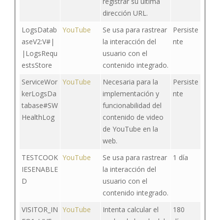
registrar su última
dirección URL.
LogsDatab
YouTube
Se usa para rastrear
Persiste
aseV2:V#|
la interacción del
nte
|LogsRequ
usuario con el
estsStore
contenido integrado.
ServiceWor
YouTube
Necesaria para la
Persiste
kerLogsDa
implementación y
nte
tabase#SW
funcionabilidad del
HealthLog
contenido de video
de YouTube en la
web.
TESTCOOK
YouTube
Se usa para rastrear
1 día
IESENABLE
la interacción del
D
usuario con el
contenido integrado.
VISITOR_IN
YouTube
Intenta calcular el
180