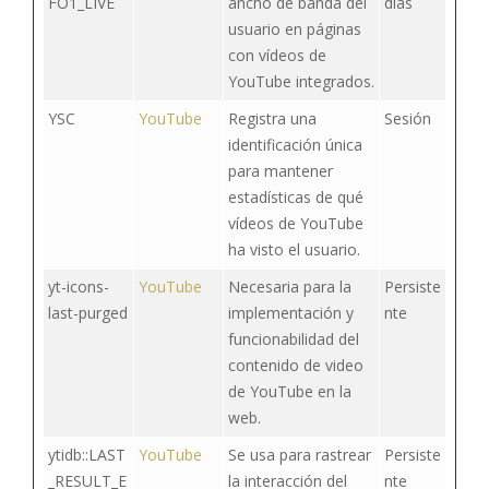
FO1_LIVE
ancho de banda del
días
usuario en páginas
con vídeos de
YouTube integrados.
YSC
YouTube
Registra una
Sesión
identificación única
para mantener
estadísticas de qué
vídeos de YouTube
ha visto el usuario.
yt-icons-
YouTube
Necesaria para la
Persiste
last-purged
implementación y
nte
funcionabilidad del
contenido de video
de YouTube en la
web.
ytidb::LAST
YouTube
Se usa para rastrear
Persiste
_RESULT_E
la interacción del
nte