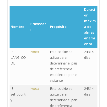
Duraci
ón
máxim
Proveedo
Nombre
Propósito
a de
r
almac
enami
ento
IE-
Ivoox
Esta cookie se
24314
LANG_CO
utiliza para
días
DE
determinar el país
de preferencia
establecido por el
visitante.
IE-
Ivoox
Esta cookie se
24314
set_countr
utiliza para
días
y
determinar el país
de preferencia