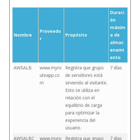
Duraci
ón
máxim
Proveedo
Nombre
Propósito
a de
r
almac
enami
ento
AWSALB
www.myro
Registra que grupo
7 días
uteapp.co
de servidores está
m
sirviendo al visitante.
Esto se utiliza en
relación con el
equilibrio de carga
para optimizar la
experiencia del
usuario.
AWSALBC
www.myro
Registra que grupo
7 días