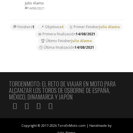
Julio Alamo
🏁14/08/2021
🏁 Finishers
1
📍 Objetivos
4
🥇 Primer Finisher
Julio Alamo
📅 Primera finalización
14/08/2021
🏆 Último Finisher
Julio Alamo
🕒 Última finalización
14/08/2021
TOROENMOTO: EL RETO DE VIAJAR EN MOTO PARA
ALCANZAR LOS TOROS DE OSBORNE DE ESPAÑA,
MÉXICO, DINAMARCA Y JAPÓN
Copyright © 2017-2026 ToroEnMoto.com | Handmade by
Julio Alamo