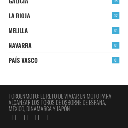
GALICIA
05
LA RIOJA
02
MELILLA
01
NAVARRA
01
PAÍS VASCO
01
TOROENMOTO: EL RETO DE VIAJAR EN MOTO PARA
ALCANZAR LOS TOROS DE OSBORNE DE ESPAÑA,
MÉXICO, DINAMARCA Y JAPÓN