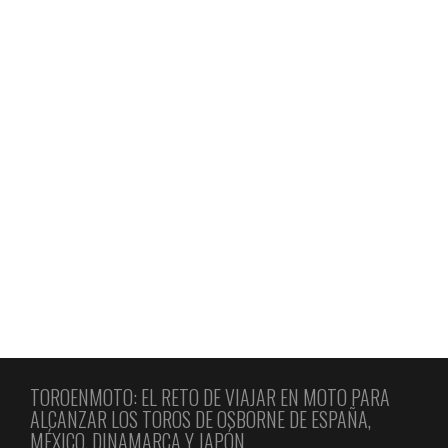
TORO DE OSBORNE SANTA RITA DE TLAHUAPAN (MÉXICO)
TORO DE OSBORNE CÓRDOBA-VERACRUZ
TORO DE OSBORNE TEPEJI DEL RÍO DE OCAMPO
TORO DE OSBORNE CUACNOPALAN-OAXACA
TOROENMOTO: EL RETO DE VIAJAR EN MOTO PARA
ALCANZAR LOS TOROS DE OSBORNE DE ESPAÑA,
MÉXICO, DINAMARCA Y JAPÓN