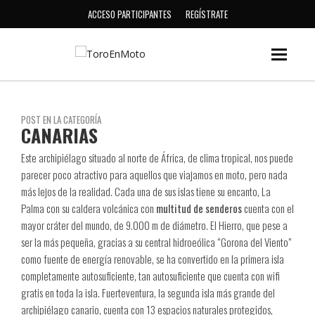
ACCESO PARTICIPANTES
REGÍSTRATE
POST EN LA CATEGORÍA
CANARIAS
Este archipiélago situado al norte de África, de clima tropical, nos puede
parecer poco atractivo para aquellos que viajamos en moto, pero nada
más lejos de la realidad. Cada una de sus islas tiene su encanto, La
Palma con su caldera volcánica con
multitud de senderos
cuenta con el
mayor cráter del mundo, de 9.000 m de diámetro. El Hierro, que pese a
ser la más pequeña, gracias a su central hidroeólica “Gorona del Viento”
como fuente de energía renovable, se ha convertido en la primera isla
completamente autosuficiente, tan autosuficiente que cuenta con wifi
gratis en toda la isla. Fuerteventura, la segunda isla más grande del
archipiélago canario, cuenta con 13 espacios naturales protegidos,