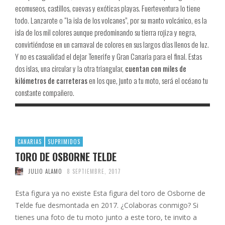
ecomuseos, castillos, cuevas y exóticas playas. Fuerteventura lo tiene
todo. Lanzarote o “la isla de los volcanes”, por su manto volcánico, es la
isla de los mil colores aunque predominando su tierra rojiza y negra,
convirtiéndose en un carnaval de colores en sus largos días llenos de luz.
Y no es casualidad el dejar Tenerife y Gran Canaria para el final. Estas
dos islas, una circular y la otra triangular,
cuentan con miles de
kilómetros de carreteras
en los que, junto a tu moto, será el océano tu
constante compañero.
CANARIAS
SUPRIMIDOS
TORO DE OSBORNE TELDE
JULIO ALAMO
8 SEPTIEMBRE, 2017
Esta figura ya no existe Esta figura del toro de Osborne de
Telde fue desmontada en 2017. ¿Colaboras conmigo? Si
tienes una foto de tu moto junto a este toro, te invito a