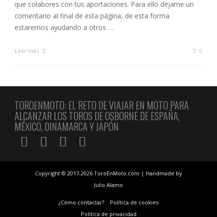
que colabores con tus aportaciones. Para ello déjame un
comentario al final de esta página, de esta forma
estaremos ayudando a otros …
Leer más
0
TOROENMOTO: EL RETO DE VIAJAR EN MOTO PARA
ALCANZAR LOS TOROS DE OSBORNE DE ESPAÑA,
MÉXICO, DINAMARCA Y JAPÓN
Copyright © 2017-2026 ToroEnMoto.com | Handmade by
Julio Alamo
¿Cómo contactar?
Política de cookies
Politica de privacidad