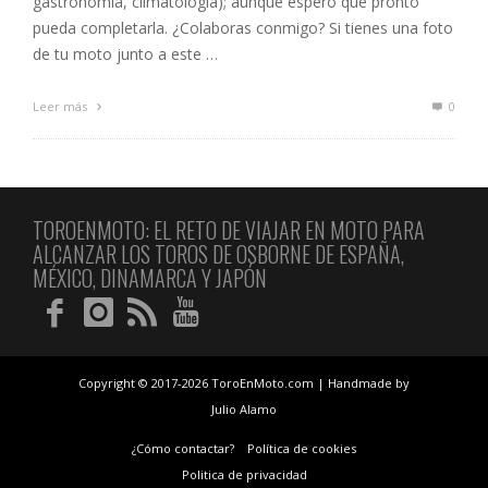
gastronomía, climatología); aunque espero que pronto
pueda completarla. ¿Colaboras conmigo? Si tienes una foto
de tu moto junto a este …
Leer más
0
TOROENMOTO: EL RETO DE VIAJAR EN MOTO PARA
ALCANZAR LOS TOROS DE OSBORNE DE ESPAÑA,
MÉXICO, DINAMARCA Y JAPÓN
Copyright © 2017-2026 ToroEnMoto.com | Handmade by
Julio Alamo
¿Cómo contactar?
Política de cookies
Politica de privacidad