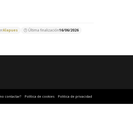
er
Alapues
🕒 Última finalización
16/06/2026
mo contactar?
Política de cookies
Politica de privacidad