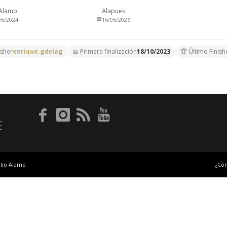
 Alamo
Alapues
06/2024
🏁16/06/2026
isher
enrique.gdelag
📅 Primera finalización
18/10/2023
🏆 Último Finish
O
E
lio Alamo
¿Có