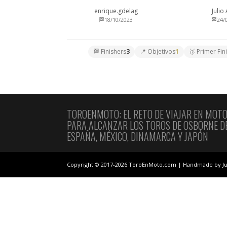
enrique.gdelag
Julio
🏁18/10/2023
🏁24/
🏁 Finishers
3
📍 Objetivos
1
🥇 Primer Fin
TOROENMOTO: EL RETO DE VIAJAR EN MOT
PARA ALCANZAR LOS TOROS DE OSBORNE D
ESPAÑA, MÉXICO, DINAMARCA Y JAPÓN
Copyright © 2017-2026 ToroEnMoto.com | Handmade by Ju