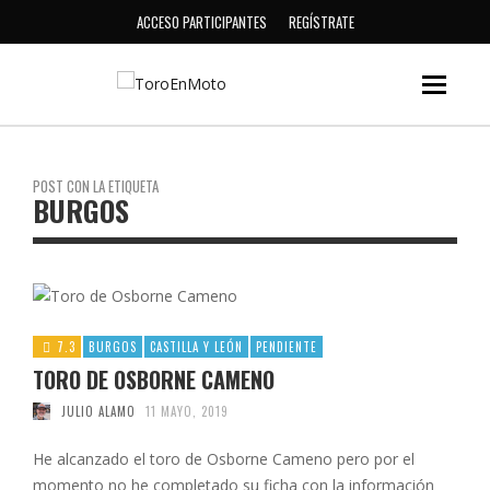
ACCESO PARTICIPANTES
REGÍSTRATE
POST CON LA ETIQUETA
BURGOS
7.3
BURGOS
CASTILLA Y LEÓN
PENDIENTE
TORO DE OSBORNE CAMENO
JULIO ALAMO
11 MAYO, 2019
He alcanzado el toro de Osborne Cameno pero por el
momento no he completado su ficha con la información