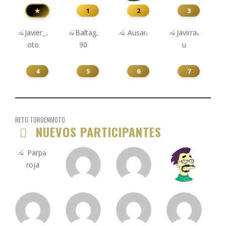
★
1
2
3
4
5
6
7
RETO TOROENMOTO
NUEVOS PARTICIPANTES