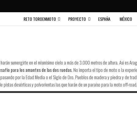
RETO TOROENMOTO
PROYECTO
ESPAÑA
MÉXICO
harán sumergirte en el mismísimo cielo a más de 3.000 metros de altura. Así es Arag
safío para los amantes de las dos ruedas
. No importa el tipo de moto o la experi
ia pasando por la Edad Media o el Siglo de Oro. Pueblos de madera y piedra y de tra
de pistas desérticas y polvorientas las que harán de un paraíso para la moto off-road