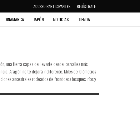
ACCESO PARTICIPANTES
REGÍSTRATE
DINAMARCA
JAPÓN
NOTICIAS
TIENDA
ón, una tierra capaz de llevarte desde los valles más
encia, Aragón no te dejará indiferente. Miles de kilómetros
diciones ancestrales rodeados de frondosos bosques, ríos y
.