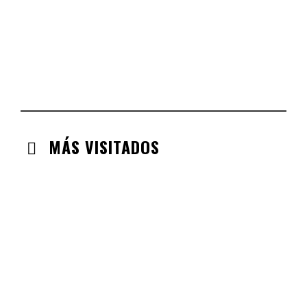
CHECK-INS VALIDADOS: 134
ARAGÓN
CHECK-INS VALIDADOS: 110
EXTREMADURA
CHECK-INS VALIDADOS: 97
MÁS VISITADOS
CABANILLAS DE LA SIERRA
CHECK-INS VALIDADOS: 33
VALDEMORO
CHECK-INS VALIDADOS: 33
LABAJOS