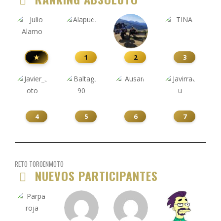
★
1
2
3
4
5
6
7
RETO TOROENMOTO
NUEVOS PARTICIPANTES