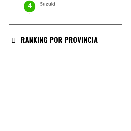
Suzuki
RANKING POR PROVINCIA
ANDALUCIA
CHECK-INS VALIDADOS: 330
CASTILLA LA MANCHA
CHECK-INS VALIDADOS: 268
CASTILLA LEÓN
CHECK-INS VALIDADOS: 254
COMUNIDAD VALENCIANA