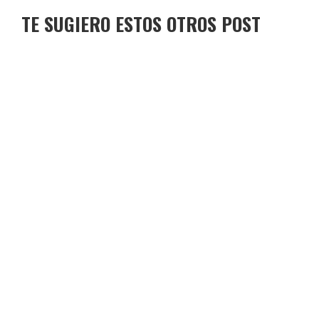
TE SUGIERO ESTOS OTROS POST
TORO DE OSBORNE LOS BOLICHES
TORO DE OSBORNE TOMELLOSO
TORO DE OSBORNE LA CAMPANA
TORO DE OSBORNE CASABERMEJA