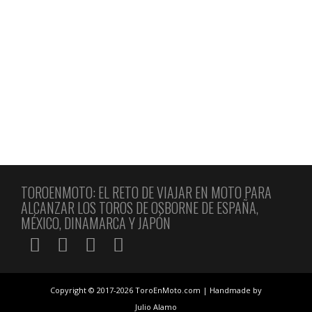
He alcanzado el toro de Osborne La Gineta pero por el
momento no he completado su ficha con la información
que andabas buscando (dificultad, lugares próximos de
interés, gastronomía, climatología); aunque espero que
pronto pueda completarla. ¿Colaboras conmigo? Si tienes
una foto de tu moto junto a este toro, te invito a que
colabores con tus …
Leer más
0
TOROENMOTO: EL RETO DE VIAJAR EN MOTO PARA
ALCANZAR LOS TOROS DE OSBORNE DE ESPAÑA,
MÉXICO, DINAMARCA Y JAPÓN
Copyright © 2017-2026 ToroEnMoto.com | Handmade by
Julio Alamo