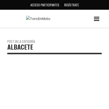
ACCESO PARTICIPANTES
REGÍSTRATE
POST EN LA CATEGORÍA
ALBACETE
5.7
ALBACETE
CASTILLA LA MANCHA
PENDIENTE
TORO DE OSBORNE LA GINETA
JULIO ALAMO
18 ABRIL, 2019