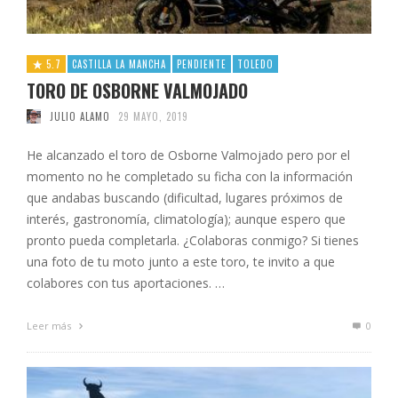
5.7
CASTILLA LA MANCHA
PENDIENTE
TOLEDO
TORO DE OSBORNE VALMOJADO
JULIO ALAMO
29 MAYO, 2019
He alcanzado el toro de Osborne Valmojado pero por el
momento no he completado su ficha con la información
que andabas buscando (dificultad, lugares próximos de
interés, gastronomía, climatología); aunque espero que
pronto pueda completarla. ¿Colaboras conmigo? Si tienes
una foto de tu moto junto a este toro, te invito a que
colabores con tus aportaciones. …
Leer más
0