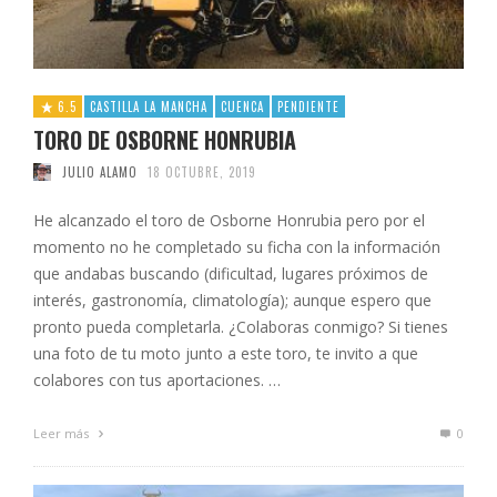
6.5
CASTILLA LA MANCHA
CUENCA
PENDIENTE
TORO DE OSBORNE HONRUBIA
JULIO ALAMO
18 OCTUBRE, 2019
He alcanzado el toro de Osborne Honrubia pero por el
momento no he completado su ficha con la información
que andabas buscando (dificultad, lugares próximos de
interés, gastronomía, climatología); aunque espero que
pronto pueda completarla. ¿Colaboras conmigo? Si tienes
una foto de tu moto junto a este toro, te invito a que
colabores con tus aportaciones. …
Leer más
0