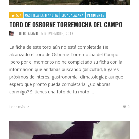
5.7
CASTILLA LA MANCHA
GUADALAJARA
PENDIENTE
TORO DE OSBORNE TORREMOCHA DEL CAMPO
JULIO ALAMO
5 NOVIEMBRE, 2017
La ficha de este toro aún no está completada He
alcanzado el toro de Osborne Torremocha del Campo
pero por el momento no he completado su ficha con la
información que andabas buscando (dificultad, lugares
próximos de interés, gastronomía, climatología); aunque
espero que pronto pueda completarla. ¿Colaboras
conmigo? Si tienes una foto de tu moto …
Leer más
0