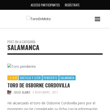
ACCESO PARTICIPANTES
REGÍSTRATE
POST EN LA CATEGORÍA
SALAMANCA
5.0
CASTILLA Y LEÓN
PENDIENTE
SALAMANCA
TORO DE OSBORNE CORDOVILLA
JULIO ALAMO
5 NOVIEMBRE, 2017
He alcanzado el toro de Osborne Cordovilla pero por el
momento no he completado su ficha con la información