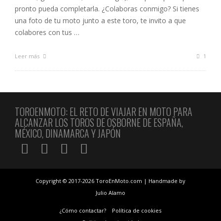
pronto pueda completarla. ¿Colaboras conmigo? Si tienes
una foto de tu moto junto a este toro, te invito a que
colabores con tus …
Leer más
1
TOROENMOTO: EL RETO DE VIAJAR EN MOTO PARA
ALCANZAR LOS TOROS DE OSBORNE DE ESPAÑA,
MÉXICO, DINAMARCA Y JAPÓN
Copyright © 2017-2026 ToroEnMoto.com | Handmade by
Julio Alamo
¿Cómo contactar?
Política de cookies