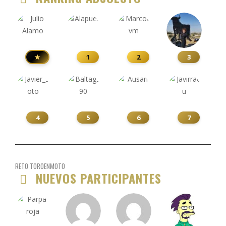
★
1
2
3
4
5
6
7
RETO TOROENMOTO
NUEVOS PARTICIPANTES