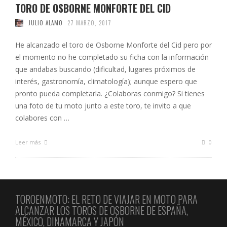
TORO DE OSBORNE MONFORTE DEL CID
JULIO ALAMO
27 MARZO, 2017
He alcanzado el toro de Osborne Monforte del Cid pero por
el momento no he completado su ficha con la información
que andabas buscando (dificultad, lugares próximos de
interés, gastronomía, climatología); aunque espero que
pronto pueda completarla. ¿Colaboras conmigo? Si tienes
una foto de tu moto junto a este toro, te invito a que
colabores con …
Leer más
0
TOROENMOTO: EL RETO DE VIAJAR EN MOTO PARA
ALCANZAR LOS TOROS DE OSBORNE DE ESPAÑA,
MÉXICO, DINAMARCA Y JAPÓN