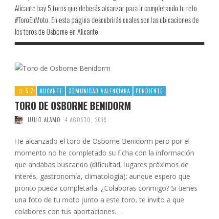
Alicante hay 5 toros que deberás alcanzar para ir completando tu reto
#ToroEnMoto. En esta página descubrirás cuales son las ubicaciones de
los toros de Osborne en Alicante.
5.7
ALICANTE
COMUNIDAD VALENCIANA
PENDIENTE
TORO DE OSBORNE BENIDORM
JULIO ALAMO
4 AGOSTO, 2019
He alcanzado el toro de Osborne Benidorm pero por el
momento no he completado su ficha con la información
que andabas buscando (dificultad, lugares próximos de
interés, gastronomía, climatología); aunque espero que
pronto pueda completarla. ¿Colaboras conmigo? Si tienes
una foto de tu moto junto a este toro, te invito a que
colabores con tus aportaciones. …