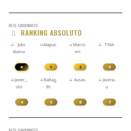
RETO TOROENMOTO
RANKING ABSOLUTO
★
1
2
3
4
5
6
7
RETO TOROENMOTO