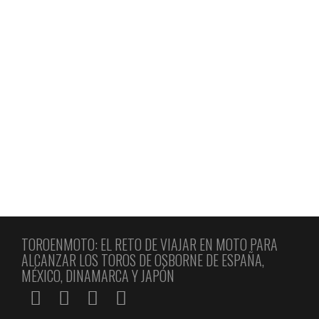
TORO DE OSBORNE EL REBOLLAR
JULIO ALAMO
6 ABRIL, 2017
He alcanzado el toro de Osborne El Rebollar pero por el
momento no he completado su ficha con la información
que andabas buscando (dificultad, lugares próximos de
interés, gastronomía, climatología); aunque espero que
pronto pueda completarla. ¿Colaboras conmigo? Si tienes
una foto de tu moto junto a este toro, te invito a que
colabores con tus …
Leer más
0
TOROENMOTO: EL RETO DE VIAJAR EN MOTO PARA
ALCANZAR LOS TOROS DE OSBORNE DE ESPAÑA,
MÉXICO, DINAMARCA Y JAPÓN