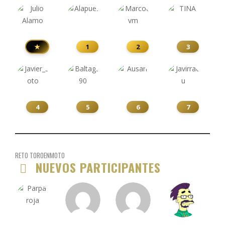
★
1
2
3
4
5
6
7
RETO TOROENMOTO
NUEVOS PARTICIPANTES