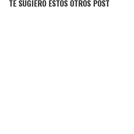
TE SUGIERO ESTOS OTROS POST
TORO DE OSBORNE COGOLLOS
TORO DE OSBORNE CARREÑO
TORO DE OSBORNE NAVARRETE
TORO DE OSBORNE BENIDORM