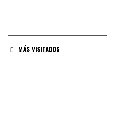
ARAGÓN
CHECK-INS VALIDADOS: 110
EXTREMADURA
CHECK-INS VALIDADOS: 97
MÁS VISITADOS
CABANILLAS DE LA SIERRA
CHECK-INS VALIDADOS: 33
VALDEMORO
CHECK-INS VALIDADOS: 33
LABAJOS
CHECK-INS VALIDADOS: 30