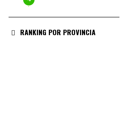
RANKING POR PROVINCIA
ANDALUCIA
CHECK-INS VALIDADOS: 330
CASTILLA LA MANCHA
CHECK-INS VALIDADOS: 268
CASTILLA LEÓN
CHECK-INS VALIDADOS: 254
COMUNIDAD VALENCIANA
CHECK-INS VALIDADOS: 134