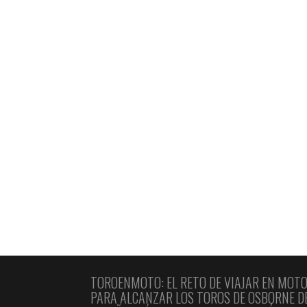
5.0
GALICIA
LA CORUÑA
TORO DE OSBORNE BETANZOS
JULIO ALAMO
29 ABRIL, 2017
El Toro de Osborne en Betanzos, ubicado en la
provincia de A Coruña, es una de las siluetas má
impresionantes del noroeste de España. Situado
un entorno de colinas verdes y próximo a la cos
atlántica, este toro se convierte en un símbolo
icónico para los motoviajeros que recorren la zo
Betanzos, conocida como …
Leer más
TOROENMOTO: EL RETO DE VIAJAR EN MOT
PARA ALCANZAR LOS TOROS DE OSBORNE D