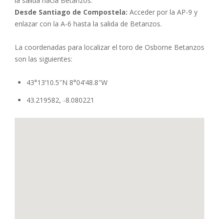
la salida hacia Betanzos.
Desde Santiago de Compostela:
Acceder por la AP-9 y
enlazar con la A-6 hasta la salida de Betanzos.
La coordenadas para localizar el toro de Osborne Betanzos
son las siguientes:
43°13’10.5″N 8°04’48.8″W
43.219582, -8.080221