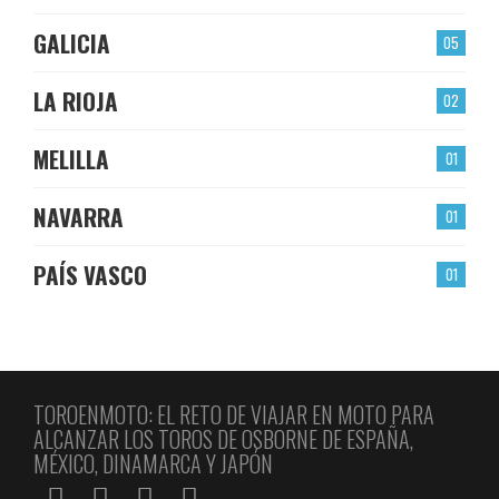
GALICIA
05
LA RIOJA
02
MELILLA
01
NAVARRA
01
PAÍS VASCO
01
TOROENMOTO: EL RETO DE VIAJAR EN MOTO PARA
ALCANZAR LOS TOROS DE OSBORNE DE ESPAÑA,
MÉXICO, DINAMARCA Y JAPÓN