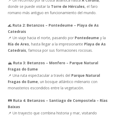
📌 Un recorrido por la costa atlántica hasta
A Coruña
,
donde se puede visitar la
Torre de Hércules
, el faro
romano más antiguo en funcionamiento del mundo.
🌊
Ruta 2: Betanzos – Pontedeume – Playa de As
Catedrais
📌 Un viaje hacia el norte, pasando por
Pontedeume
y la
Ría de Ares
, hasta llegar a la impresionante
Playa de As
Catedrais
, famosa por sus formaciones rocosas.
🏔
Ruta 3: Betanzos – Monfero – Parque Natural
Fragas do Eume
📌 Una ruta espectacular a través del
Parque Natural
Fragas do Eume
, un bosque atlántico milenario con
monasterios escondidos entre la vegetación.
🛤
Ruta 4: Betanzos – Santiago de Compostela – Rías
Baixas
📌 Un trayecto que combina historia y mar, visitando