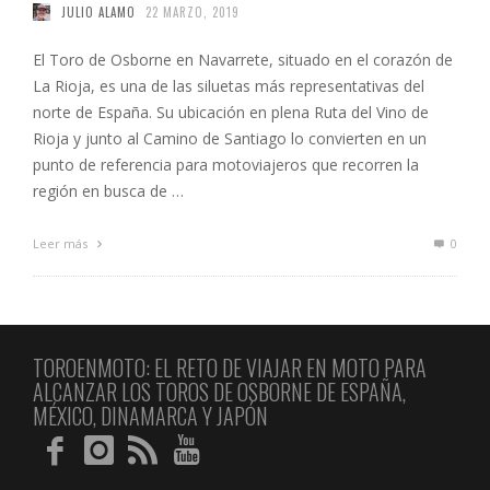
JULIO ALAMO
22 MARZO, 2019
El Toro de Osborne en Navarrete, situado en el corazón de
La Rioja, es una de las siluetas más representativas del
norte de España. Su ubicación en plena Ruta del Vino de
Rioja y junto al Camino de Santiago lo convierten en un
punto de referencia para motoviajeros que recorren la
región en busca de …
Leer más
0
TOROENMOTO: EL RETO DE VIAJAR EN MOTO PARA
ALCANZAR LOS TOROS DE OSBORNE DE ESPAÑA,
MÉXICO, DINAMARCA Y JAPÓN