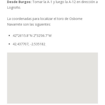
Desde Burgos:
Tomar la A-1 y luego la A-12 en dirección a
Logroño.
La coordenadas para localizar el toro de Osborne
Navarrete son las siguientes:
42°26’15.8″N 2°32’06.7″W
42.437707, -2.535182