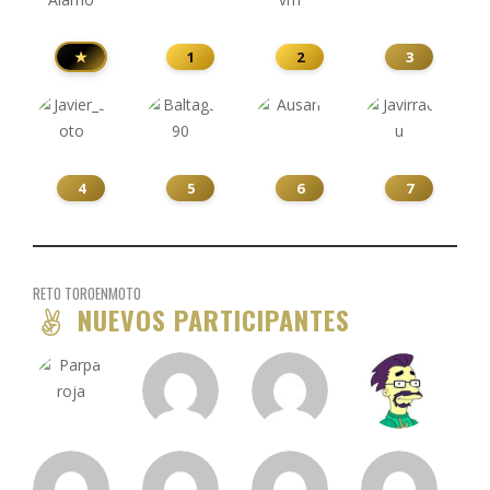
★
1
2
3
4
5
6
7
RETO TOROENMOTO
NUEVOS PARTICIPANTES