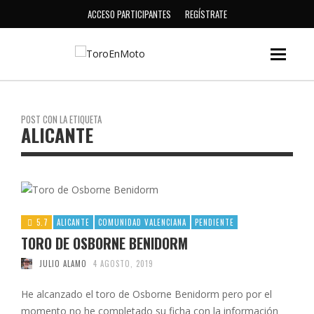
ACCESO PARTICIPANTES
REGÍSTRATE
POST CON LA ETIQUETA
ALICANTE
5.7
ALICANTE
COMUNIDAD VALENCIANA
PENDIENTE
TORO DE OSBORNE BENIDORM
JULIO ALAMO
4 AGOSTO, 2019
He alcanzado el toro de Osborne Benidorm pero por el
momento no he completado su ficha con la información