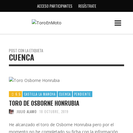
ACCESO PARTICIPANTES
REGÍSTRATE
POST CON LA ETIQUETA
CUENCA
6.5
CASTILLA LA MANCHA
CUENCA
PENDIENTE
TORO DE OSBORNE HONRUBIA
JULIO ALAMO
18 OCTUBRE, 2019
He alcanzado el toro de Osborne Honrubia pero por el
momento no he completado su ficha con la información