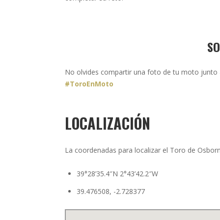
SO
No olvides compartir una foto de tu moto junto
#ToroEnMoto
LOCALIZACIÓN
La coordenadas para localizar el Toro de Osborn
39°28’35.4″N 2°43’42.2″W
39.476508, -2.728377