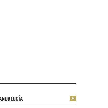
FRESNO DE LA FUENTE
CHECK-INS VALIDADOS: 24
VALMOJADO
CHECK-INS VALIDADOS: 24
PLASENCIA
CHECK-INS VALIDADOS: 23
EL BERRÓN
CHECK-INS VALIDADOS: 22
LAS TORRES
CHECK-INS VALIDADOS: 22
ANDALUCÍA
24