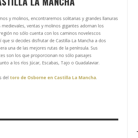
ASTILLA LA MANCHA
amos y molinos, encontraremos solitarias y grandes llanuras
los medievales, ventas y molinos gigantes adornan los
región no sólo cuenta con los caminos novelescos
 que si decides disfrutar de Castilla-La Mancha a dos
pera una de las mejores rutas de la península. Sus
ces son los que proporcionan no sólo paisajes
unto a los ríos Júcar, Escabas, Tajo o Guadalaviar.
as del
toro de Osborne en Castilla La Mancha
.