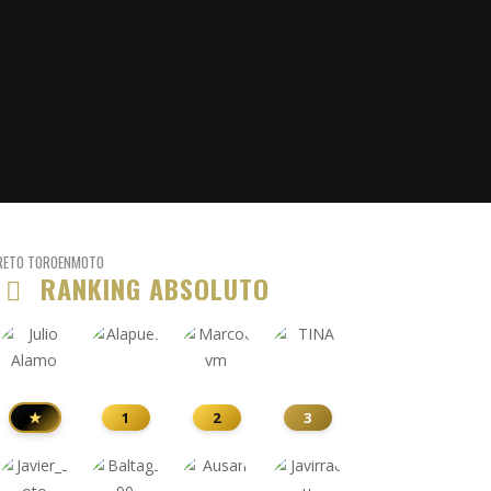
RETO TOROENMOTO
RANKING ABSOLUTO
★
1
2
3