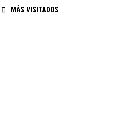
MÁS VISITADOS
CABANILLAS DE LA SIERRA
CHECK-INS VALIDADOS: 33
VALDEMORO
CHECK-INS VALIDADOS: 33
LABAJOS
CHECK-INS VALIDADOS: 30
GUADALAJARA
CHECK-INS VALIDADOS: 26
VILLAREJO DE SALVANES
CHECK-INS VALIDADOS: 24