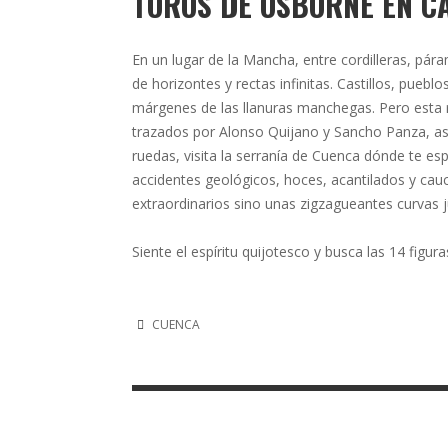
TOROS DE OSBORNE EN C
En un lugar de la Mancha, entre cordilleras, pár
de horizontes y rectas infinitas. Castillos, pueb
márgenes de las llanuras manchegas. Pero esta 
trazados por Alonso Quijano y Sancho Panza, así
ruedas, visita la serranía de Cuenca dónde te es
accidentes geológicos, hoces, acantilados y cau
extraordinarios sino unas zigzagueantes curvas j
Siente el espíritu quijotesco y busca las 14 figur
CUENCA