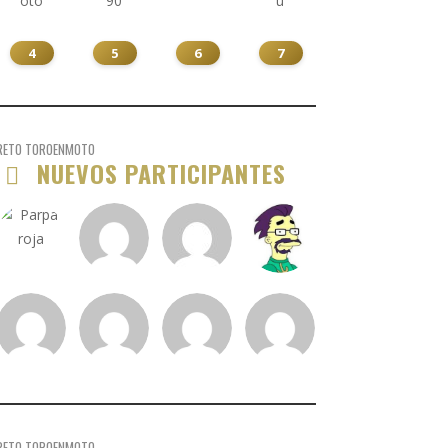
4
5
6
7
RETO TOROENMOTO
NUEVOS PARTICIPANTES
RETO TOROENMOTO