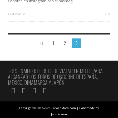
Osborne en Instagram con el hashtag …
Leer más
0
1
2
3
TOROENMOTO: EL RETO DE VIAJAR EN MOTO PARA
ALCANZAR LOS TOROS DE OSBORNE DE ESPAÑA,
MÉXICO, DINAMARCA Y JAPÓN
Copyright © 2017-2026 ToroEnMoto.com | Handmade by
Julio Alamo