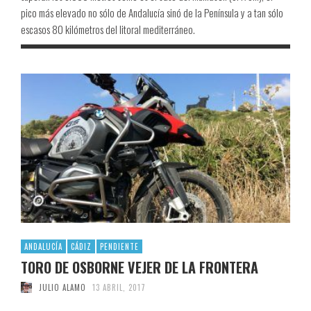
pico más elevado no sólo de Andalucía sinó de la Península y a tan sólo
escasos 80 kilómetros del litoral mediterráneo.
ANDALUCÍA
CÁDIZ
PENDIENTE
TORO DE OSBORNE VEJER DE LA FRONTERA
JULIO ALAMO
13 ABRIL, 2017