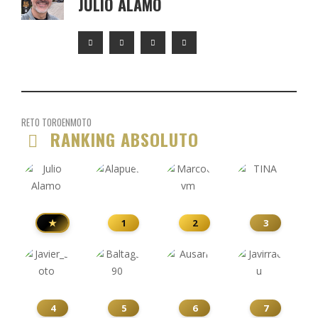
JULIO ALAMO
RETO TOROENMOTO
RANKING ABSOLUTO
★
1
2
3
4
5
6
7