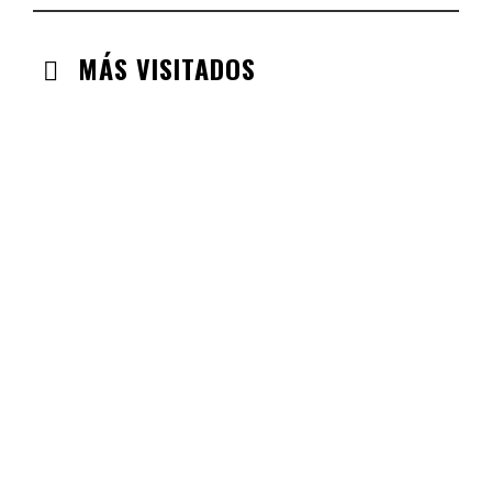
MÁS VISITADOS
CABANILLAS DE LA SIERRA
CHECK-INS VALIDADOS: 33
VALDEMORO
CHECK-INS VALIDADOS: 33
LABAJOS
CHECK-INS VALIDADOS: 30
GUADALAJARA
CHECK-INS VALIDADOS: 26
VILLAREJO DE SALVANES