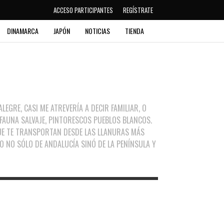
ACCESO PARTICIPANTES
REGÍSTRATE
DINAMARCA
JAPÓN
NOTICIAS
TIENDA
EGRE, CASI ME ATREVERÍA A DECIR FAMILIAR, O
 FAUNA SALVAJE, PINTORESCOS PUEBLOS BLANCOS.
E TE TRANSPORTAN DESDE LAS LLANURAS MÁS
O NO SÓLO DE ANDALUCÍA SINÓ DE LA PENÍNSULA Y