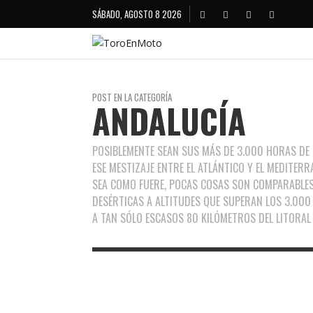
SÁBADO, AGOSTO 8 2026
POST EN LA CATEGORÍA
ANDALUCÍA
POSIBLEMENTE SEAN SUS MÁS DE 3.000 HORAS DE S
ESE MESTIZAJE ENTRE EL ATLÁNTICO Y EL MEDITER
SEA COMO FUERE, POCAS COSAS SON COMPARABLE
DESÉRTICAS A ALTITUDES QUE SUPERAN LOS 3.000 
A TAN SÓLO ESCASOS 80 KILÓMETROS DEL LITORAL