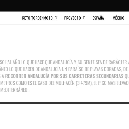
RETO TOROENMOTO
PROYECTO
ESPAÑA
MÉXICO
OL AL AÑO LO QUE HACE QUE ANDALUCÍA Y SU GENTE SEA DE CARÁCTER AL
RÁNEO LO QUE HACEN DE ANDALUCÍA UN PARAÍSO DE PLAYAS DORADAS, DE
S A
RECORRER ANDALUCÍA POR SUS CARRETERAS SECUNDARIAS
QU
METROS COMO ES EL CASO DEL MULHACÉN (3.479M), EL PICO MÁS ELEVAD
 MEDITERRÁNEO.