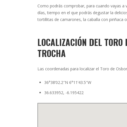
Como podrás comprobar, para cuando vayas a vis
días, tiempo en el que podrás degustar la delicio
tortillitas de camarones, la caballa con piriñaca o
LOCALIZACIÓN DEL TORO 
TROCHA
Las coordenadas para localizar el Toro de Osbor
36°38’02.2″N 6°11’43.5″W
36.633952, -6.195422