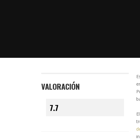
E
VALORACIÓN
e
P
b
E
t
d
i