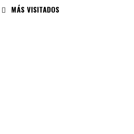
MÁS VISITADOS
CABANILLAS DE LA SIERRA
CHECK-INS VALIDADOS: 33
VALDEMORO
CHECK-INS VALIDADOS: 33
LABAJOS
CHECK-INS VALIDADOS: 30
GUADALAJARA
CHECK-INS VALIDADOS: 26
VILLAREJO DE SALVANES
CHECK-INS VALIDADOS: 24