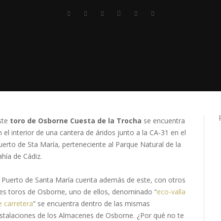
ste
toro de Osborne Cuesta de la Trocha
se encuentra
n el interior de una cantera de áridos junto a la CA-31 en el
uerto de Sta María, perteneciente al Parque Natural de la
ahía de Cádiz.
l Puerto de Santa María cuenta además de este, con otros
res toros de Osborne, uno de ellos, denominado “
eco-valla
e carretera
” se encuentra dentro de las mismas
nstalaciones de los Almacenes de Osborne. ¿Por qué no te