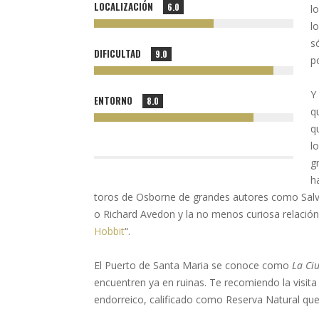
LOCALIZACIÓN
6.0
l
l
s
DIFICULTAD
9.0
po
Y
ENTORNO
8.0
q
q
l
g
h
toros de Osborne de grandes autores como Salv
o Richard Avedon y la no menos curiosa relación 
Hobbit
“.
El Puerto de Santa Maria se conoce como
La Ci
encuentren ya en ruinas. Te recomiendo la visit
endorreico, calificado como Reserva Natural que 