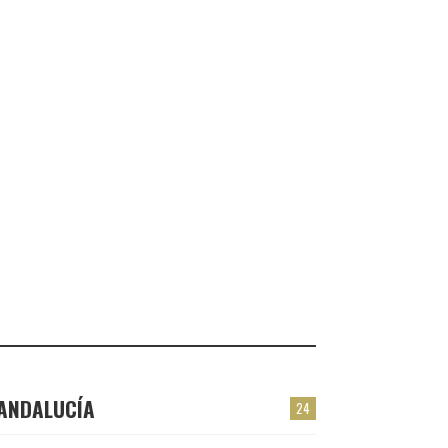
FRESNO DE LA FUENTE
CHECK-INS VALIDADOS: 24
VALMOJADO
CHECK-INS VALIDADOS: 24
PLASENCIA
CHECK-INS VALIDADOS: 23
EL BERRÓN
CHECK-INS VALIDADOS: 22
LAS TORRES
CHECK-INS VALIDADOS: 22
ANDALUCÍA
24