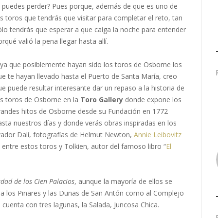
o puedes perder? Pues porque, además de que es uno de
os toros que tendrás que visitar para completar el reto, tan
ólo tendrás que esperar a que caiga la noche para entender
rqué valió la pena llegar hasta allí.
 ya que posiblemente hayan sido los toros de Osborne los
ue te hayan llevado hasta el Puerto de Santa María, creo
ue puede resultar interesante dar un repaso a la historia de
os toros de Osborne en la
Toro Gallery
donde expone los
randes hitos de Osborne desde su Fundación en 1772
asta nuestros días y donde verás obras inspiradas en los
ador Dalí, fotografías de Helmut Newton,
Annie Leibovitz
entre estos toros y Tolkien, autor del famoso libro “
El
udad de los Cien Palacios
, aunque la mayoría de ellos se
a a los Pinares y las Dunas de San Antón como al Complejo
cuenta con tres lagunas, la Salada, Juncosa Chica.