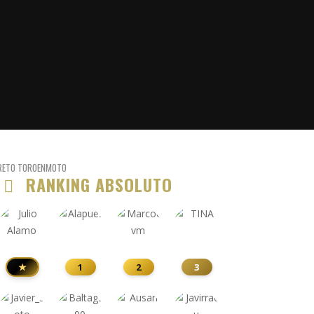
RETO TOROENMOTO
RANKING ABSOLUTO
★
1
2
3