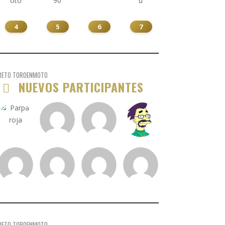
4
5
6
7
RETO TOROENMOTO
NUEVOS PARTICIPANTES
RETO TOROENMOTO