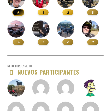
★
1
2
3
4
5
6
7
RETO TOROENMOTO
NUEVOS PARTICIPANTES