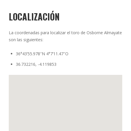
LOCALIZACIÓN
La coordenadas para localizar el toro de Osborne Almayate
son las siguientes:
36°43’55.978″N 4°7’11.47″O
36.732216, -4.119853