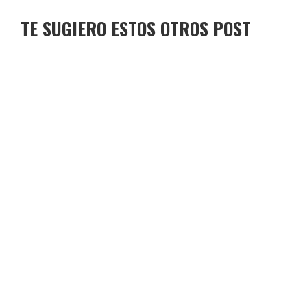
TE SUGIERO ESTOS OTROS POST
TORO DE OSBORNE TELDE
TORO DE OSBORNE GINZO DE LIMIA
TORO DE OSBORNE PEÑALBA
TORO DE OSBORNE ALMURADIEL