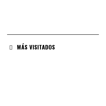
ARAGÓN
CHECK-INS VALIDADOS: 110
EXTREMADURA
CHECK-INS VALIDADOS: 97
MÁS VISITADOS
CABANILLAS DE LA SIERRA
CHECK-INS VALIDADOS: 33
VALDEMORO
CHECK-INS VALIDADOS: 33
LABAJOS
CHECK-INS VALIDADOS: 30