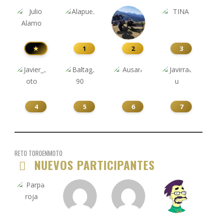
★
1
2
3
4
5
6
7
RETO TOROENMOTO
NUEVOS PARTICIPANTES