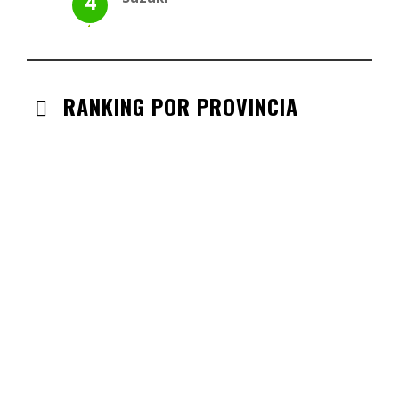
RANKING POR PROVINCIA
ANDALUCIA
CHECK-INS VALIDADOS: 330
CASTILLA LA MANCHA
CHECK-INS VALIDADOS: 268
CASTILLA LEÓN
CHECK-INS VALIDADOS: 254
COMUNIDAD VALENCIANA
CHECK-INS VALIDADOS: 134