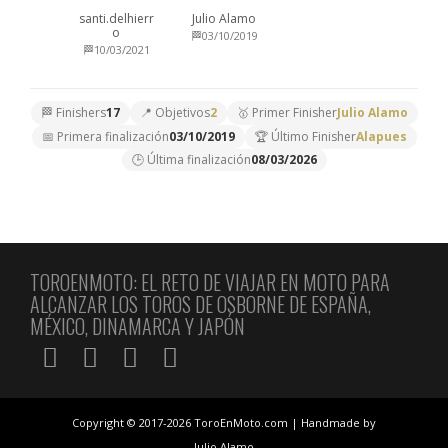
santi.delhierr
Julio Alamo
o
🏁03/10/2019
🏁10/03/2021
🏁 Finishers
17
📍 Objetivos
2
🥇 Primer Finisher
Julio Alamo
📅 Primera finalización
03/10/2019
🏆 Último Finisher
Alapues
🕒 Última finalización
08/03/2026
TOROENMOTO: EL RETO DE VIAJAR EN MOTO PARA
ALCANZAR LOS TOROS DE OSBORNE DE ESPAÑA,
MÉXICO, DINAMARCA Y JAPÓN
Copyright © 2017-2026 ToroEnMoto.com | Handmade by
Julio Alamo