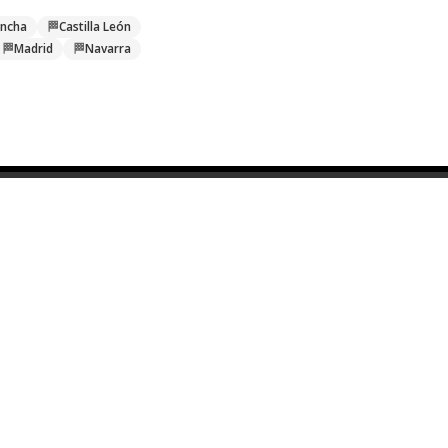
ancha
🏁
Castilla León
🏁
Madrid
🏁
Navarra