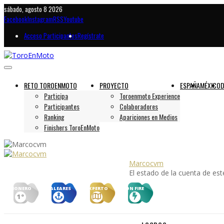
sábado, agosto 8 2026
Facebook
Instagram
RSS
Youtube
Acceso Participantes
Regístrate
RETO TOROENMOTO
PROYECTO
ESPAÑA
MÉXICO
D
Participa
Toroenmoto Experience
Participantes
Colaboradores
Ranking
Apariciones en Medios
Finishers ToroEnMoto
Marcocvm
El estado de la cuenta de es
PIONERO
BALEARES
EXPERTO
ON FIRE
1º