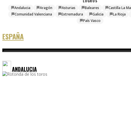
LOGROS
🏁
Andalucia
🏁
Aragón
🏁
Asturias
🏁
Baleares
🏁
Castilla La M
🏁
Comunidad Valenciana
🏁
Extremadura
🏁
Galicia
🏁
La Rioja
🏁
País Vasco
ESPAÑA
ANDALUCIA