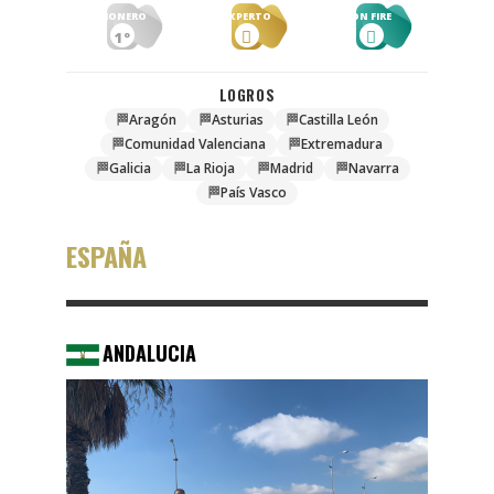
PIONERO
EXPERTO
ON FIRE
1º
LOGROS
🏁
Aragón
🏁
Asturias
🏁
Castilla León
🏁
Comunidad Valenciana
🏁
Extremadura
🏁
Galicia
🏁
La Rioja
🏁
Madrid
🏁
Navarra
🏁
País Vasco
ESPAÑA
ANDALUCIA