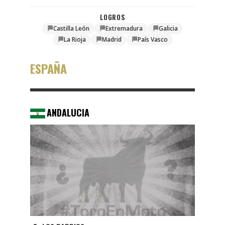
LOGROS
🏁
Castilla León
🏁
Extremadura
🏁
Galicia
🏁
La Rioja
🏁
Madrid
🏁
País Vasco
ESPAÑA
ANDALUCIA