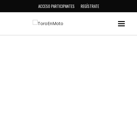
ACCESO PARTICIPANTES
REGÍSTRATE
T
I
N
A
ESP
PIONERO
BALEARES
GIRL POWER
1º