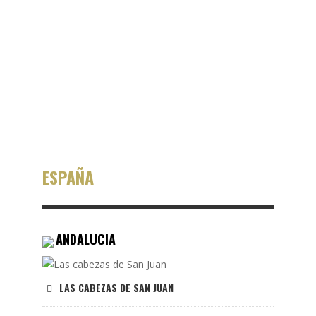
EXPERTO
GUIA
ON FIRE
LOGROS
🏁
Andalucia
🏁
Aragón
🏁
Asturias
🏁
Baleares
🏁
Castilla León
🏁
Comunidad Valenciana
🏁
Extremadura
🏁
Galicia
🏁
La Rioja
🏁
Madrid
🏁
Navarra
🏁
País Vasco
ESPAÑA
ANDALUCIA
LAS CABEZAS DE SAN JUAN