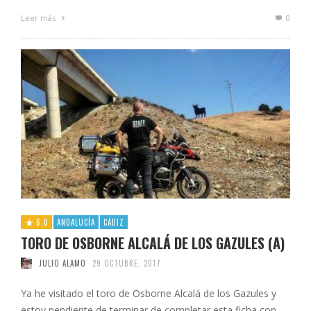
Leer más
0
6.0
ANDALUCÍA
CÁDIZ
TORO DE OSBORNE ALCALÁ DE LOS GAZULES (A)
JULIO ALAMO
29 OCTUBRE, 2017
Ya he visitado el toro de Osborne Alcalá de los Gazules y
estoy pendiente de terminar de completar esta ficha con