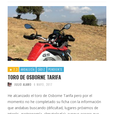
7.3
ANDALUCÍA
CÁDIZ
PENDIENTE
TORO DE OSBORNE TARIFA
JULIO ALAMO
6 MAYO, 2017
He alcanzado el toro de Osborne Tarifa pero por el
momento no he completado su ficha con la información
que andabas buscando (dificultad, lugares próximos de
interés, gastronomía, climatología); aunque espero que