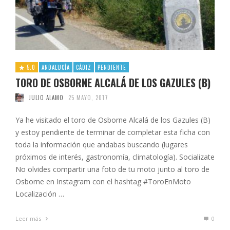
5.0
ANDALUCÍA
CÁDIZ
PENDIENTE
TORO DE OSBORNE ALCALÁ DE LOS GAZULES (B)
JULIO ALAMO
25 MAYO, 2017
Ya he visitado el toro de Osborne Alcalá de los Gazules (B)
y estoy pendiente de terminar de completar esta ficha con
toda la información que andabas buscando (lugares
próximos de interés, gastronomía, climatología). Socializate
No olvides compartir una foto de tu moto junto al toro de
Osborne en Instagram con el hashtag #ToroEnMoto
Localización …
Leer más
0