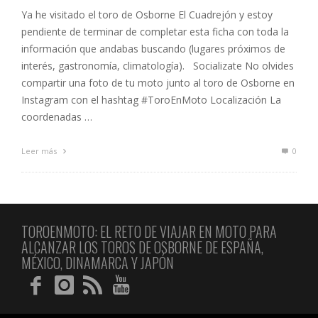
Ya he visitado el toro de Osborne El Cuadrejón y estoy
pendiente de terminar de completar esta ficha con toda la
información que andabas buscando (lugares próximos de
interés, gastronomía, climatología). Socializate No olvides
compartir una foto de tu moto junto al toro de Osborne en
Instagram con el hashtag #ToroEnMoto Localización La
coordenadas …
Leer más
0
TOROENMOTO: EL RETO DE VIAJAR EN MOTO PARA
ALCANZAR LOS TOROS DE OSBORNE DE ESPAÑA,
MÉXICO, DINAMARCA Y JAPÓN