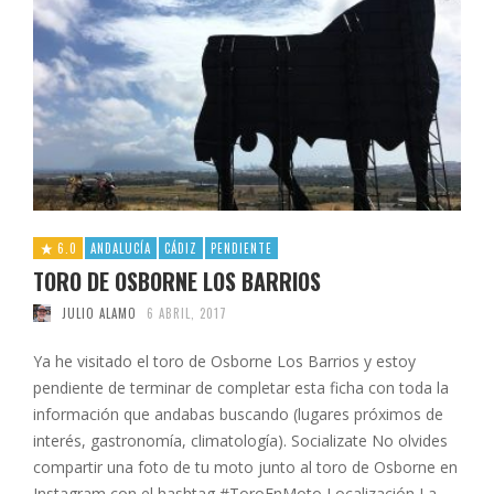
6.0
ANDALUCÍA
CÁDIZ
PENDIENTE
TORO DE OSBORNE LOS BARRIOS
JULIO ALAMO
6 ABRIL, 2017
Ya he visitado el toro de Osborne Los Barrios y estoy
pendiente de terminar de completar esta ficha con toda la
información que andabas buscando (lugares próximos de
interés, gastronomía, climatología). Socializate No olvides
compartir una foto de tu moto junto al toro de Osborne en
Instagram con el hashtag #ToroEnMoto Localización La