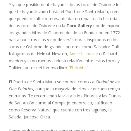
Y ya que posiblemente hayan sido los toros de Osborne los
que te hayan llevado hasta el Puerto de Santa María, creo
que puede resultar interesante dar un repaso a la historia
de los toros de Osborne en la
Toro Gallery
donde expone
los grandes hitos de Osborne desde su Fundación en 1772
hasta nuestros días y donde verás obras inspiradas en los
toros de Osborne de grandes autores como Salvador Dalí,
fotografías de Helmut Newton,
Annie Leibovitz
o Richard
Avedon y la no menos curiosa relación entre estos toros y
Tolkien, autor del famoso libro “
El Hobbit
“.
El Puerto de Santa Maria se conoce como
La Ciudad de los
Cien Palacios
, aunque la mayoría de ellos se encuentren ya
en ruinas. Te recomiendo la visita a los Pinares y las Dunas
de San Antón como al Complejo endorreico, calificado
como Reserva Natural que cuenta con tres lagunas, la
Salada, Juncosa Chica.
Como podrás comprobar, para cuando vayas a visitar