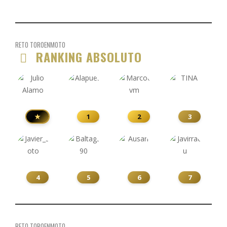
RETO TOROENMOTO
RANKING ABSOLUTO
★
1
2
3
4
5
6
7
RETO TOROENMOTO