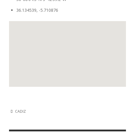
36.134539, -5.710876
CADIZ