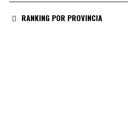
RANKING POR PROVINCIA
ANDALUCIA
CHECK-INS VALIDADOS: 330
CASTILLA LA MANCHA
CHECK-INS VALIDADOS: 268
CASTILLA LEÓN
CHECK-INS VALIDADOS: 254
COMUNIDAD VALENCIANA
CHECK-INS VALIDADOS: 134
ARAGÓN