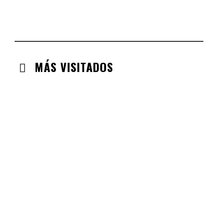
CHECK-INS VALIDADOS: 110
EXTREMADURA
CHECK-INS VALIDADOS: 97
MÁS VISITADOS
CABANILLAS DE LA SIERRA
CHECK-INS VALIDADOS: 33
VALDEMORO
CHECK-INS VALIDADOS: 33
LABAJOS
CHECK-INS VALIDADOS: 30
GUADALAJARA