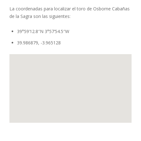
La coordenadas para localizar el toro de Osborne Cabañas
de la Sagra son las siguientes:
39°59’12.8″N 3°57’54.5″W
39.986879, -3.965128