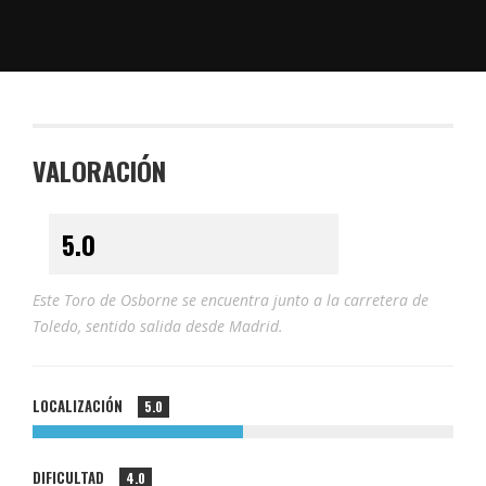
VALORACIÓN
Este Toro de Osborne se encuentra junto a la carretera de
Toledo, sentido salida desde Madrid.
LOCALIZACIÓN
5.0
DIFICULTAD
4.0