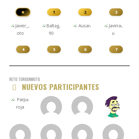
★
1
2
3
4
5
6
7
RETO TOROENMOTO
NUEVOS PARTICIPANTES