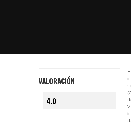
E
VALORACIÓN
i
s
(
d
V
i
d