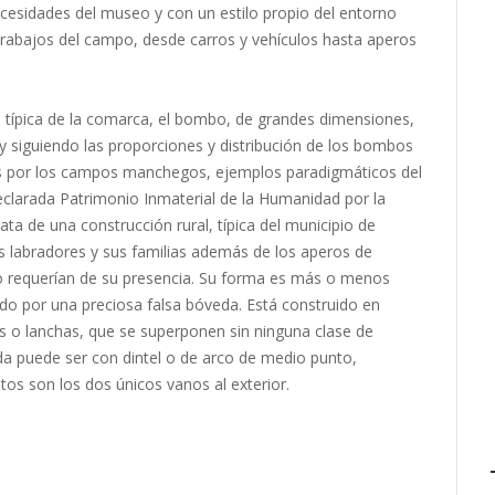
ecesidades del museo y con un estilo propio del entorno
trabajos del campo, desde carros y vehículos hasta aperos
n típica de la comarca, el bombo, de grandes dimensiones,
y siguiendo las proporciones y distribución de los bombos
sos por los campos manchegos, ejemplos paradigmáticos del
declarada Patrimonio Inmaterial de la Humanidad por la
a de una construcción rural, típica del municipio de
os labradores y sus familias además de los aperos de
o requerían de su presencia. Su forma es más o menos
ado por una preciosa falsa bóveda. Está construido en
s o lanchas, que se superponen sin ninguna clase de
ada puede ser con dintel o de arco de medio punto,
os son los dos únicos vanos al exterior.