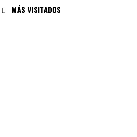
MÁS VISITADOS
CABANILLAS DE LA SIERRA
CHECK-INS VALIDADOS: 33
VALDEMORO
CHECK-INS VALIDADOS: 33
LABAJOS
CHECK-INS VALIDADOS: 30
GUADALAJARA
CHECK-INS VALIDADOS: 26
VILLAREJO DE SALVANES
CHECK-INS VALIDADOS: 24