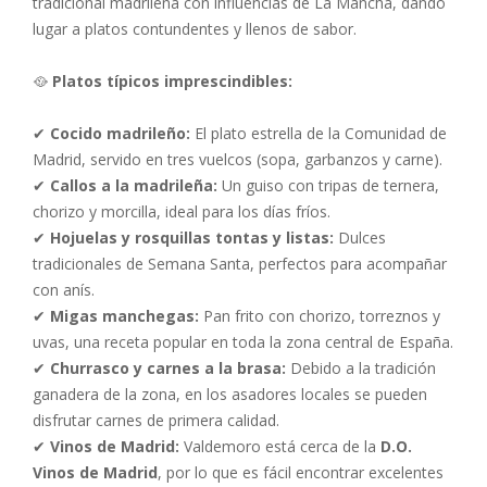
tradicional madrileña con influencias de La Mancha, dando
lugar a platos contundentes y llenos de sabor.
🥘
Platos típicos imprescindibles:
✔
Cocido madrileño:
El plato estrella de la Comunidad de
Madrid, servido en tres vuelcos (sopa, garbanzos y carne).
✔
Callos a la madrileña:
Un guiso con tripas de ternera,
chorizo y morcilla, ideal para los días fríos.
✔
Hojuelas y rosquillas tontas y listas:
Dulces
tradicionales de Semana Santa, perfectos para acompañar
con anís.
✔
Migas manchegas:
Pan frito con chorizo, torreznos y
uvas, una receta popular en toda la zona central de España.
✔
Churrasco y carnes a la brasa:
Debido a la tradición
ganadera de la zona, en los asadores locales se pueden
disfrutar carnes de primera calidad.
✔
Vinos de Madrid:
Valdemoro está cerca de la
D.O.
Vinos de Madrid
, por lo que es fácil encontrar excelentes