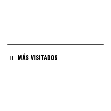
COMUNIDAD VALENCIANA
CHECK-INS VALIDADOS: 134
ARAGÓN
CHECK-INS VALIDADOS: 110
EXTREMADURA
CHECK-INS VALIDADOS: 97
MÁS VISITADOS
CABANILLAS DE LA SIERRA
CHECK-INS VALIDADOS: 33
VALDEMORO
CHECK-INS VALIDADOS: 33