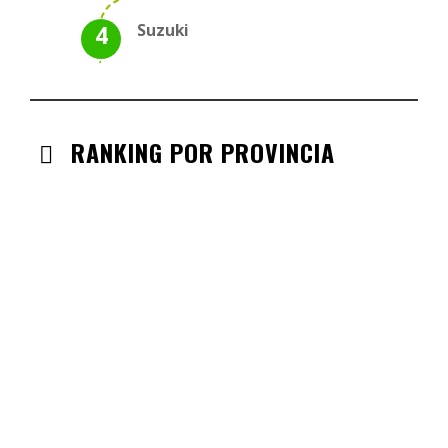
Suzuki
RANKING POR PROVINCIA
ANDALUCIA
CHECK-INS VALIDADOS: 330
CASTILLA LA MANCHA
CHECK-INS VALIDADOS: 268
CASTILLA LEÓN
CHECK-INS VALIDADOS: 254