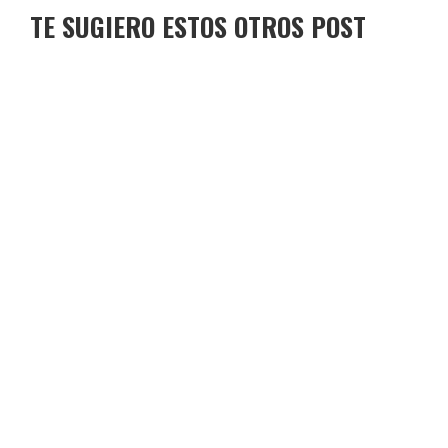
TE SUGIERO ESTOS OTROS POST
TORO DE OSBORNE BENAHADUX
TORO DE OSBORNE CASABERMEJA
TORO DE OSBORNE LOS BOLICHES
TORO DE OSBORNE CALATAYUD