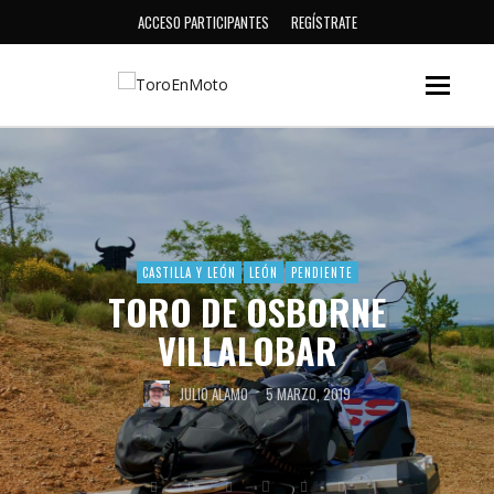
ACCESO PARTICIPANTES
REGÍSTRATE
CASTILLA Y LEÓN
LEÓN
PENDIENTE
TORO DE OSBORNE
VILLALOBAR
JULIO ALAMO
5 MARZO, 2019