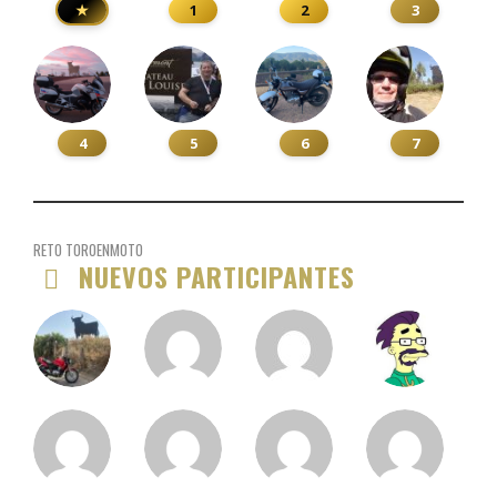
★
1
2
3
4
5
6
7
RETO TOROENMOTO
NUEVOS PARTICIPANTES