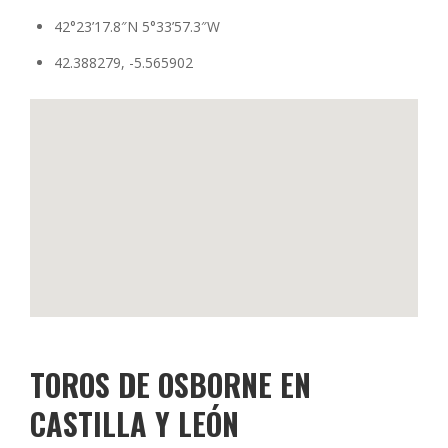
42°23’17.8″N 5°33’57.3″W
42.388279, -5.565902
TOROS DE OSBORNE EN
CASTILLA Y LEÓN