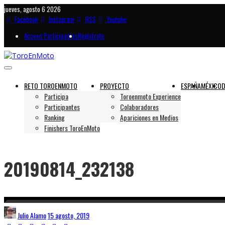
jueves, agosto 6 2026
Facebook
Instagram
RSS
Youtube
Acceso Participantes
Regístrate
RETO TOROENMOTO
PROYECTO
ESPAÑA
MÉXICO
D
Participa
Toroenmoto Experience
Participantes
Colaboradores
Ranking
Apariciones en Medios
Finishers ToroEnMoto
20190814_232138
Julio Alamo
15 agosto, 2019