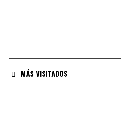
COMUNIDAD VALENCIANA
CHECK-INS VALIDADOS: 134
ARAGÓN
CHECK-INS VALIDADOS: 110
EXTREMADURA
CHECK-INS VALIDADOS: 97
MÁS VISITADOS
CABANILLAS DE LA SIERRA
CHECK-INS VALIDADOS: 33
VALDEMORO
CHECK-INS VALIDADOS: 33