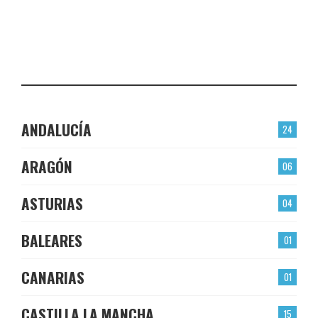
EL BERRÓN
CHECK-INS VALIDADOS: 22
LAS TORRES
CHECK-INS VALIDADOS: 22
ANDALUCÍA
24
ARAGÓN
06
ASTURIAS
04
BALEARES
01
CANARIAS
01
CASTILLA LA MANCHA
15