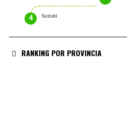
Suzuki
RANKING POR PROVINCIA
ANDALUCIA
CHECK-INS VALIDADOS: 330
CASTILLA LA MANCHA
CHECK-INS VALIDADOS: 268
CASTILLA LEÓN
CHECK-INS VALIDADOS: 254