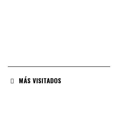
CASTILLA LEÓN
CHECK-INS VALIDADOS: 254
COMUNIDAD VALENCIANA
CHECK-INS VALIDADOS: 134
ARAGÓN
CHECK-INS VALIDADOS: 110
EXTREMADURA
CHECK-INS VALIDADOS: 97
MÁS VISITADOS
CABANILLAS DE LA SIERRA
CHECK-INS VALIDADOS: 33