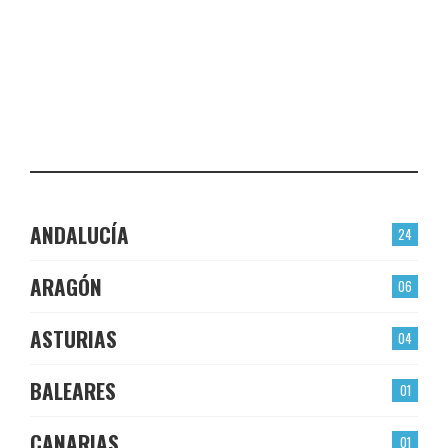
PLASENCIA
CHECK-INS VALIDADOS: 23
EL BERRÓN
CHECK-INS VALIDADOS: 22
LAS TORRES
CHECK-INS VALIDADOS: 22
ANDALUCÍA
24
ARAGÓN
06
ASTURIAS
04
BALEARES
01
CANARIAS
01